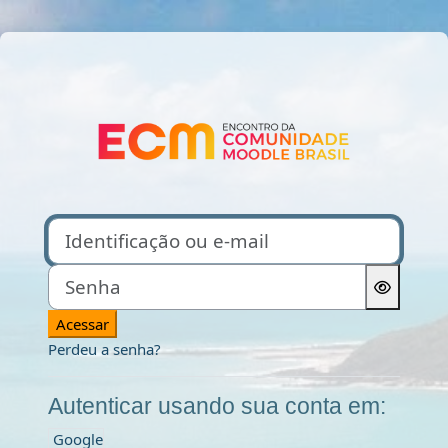
Ir para o conteúdo principal
Acesso a Comun
Identificação ou e-mail
Senha
Acessar
Perdeu a senha?
Autenticar usando sua conta em:
Google