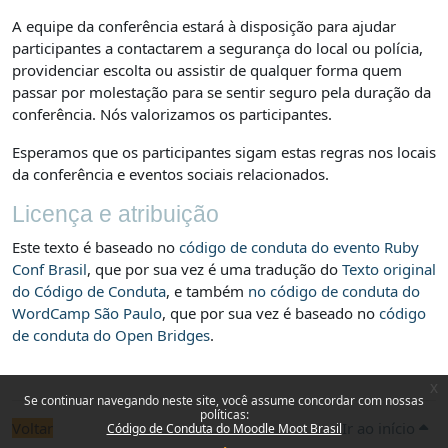
A equipe da conferência estará à disposição para ajudar
participantes a contactarem a segurança do local ou polícia,
providenciar escolta ou assistir de qualquer forma quem
passar por molestação para se sentir seguro pela duração da
conferência. Nós valorizamos os participantes.
Esperamos que os participantes sigam estas regras nos locais
da conferência e eventos sociais relacionados.
Licença e atribuição
Este texto é baseado no
código de conduta do evento Ruby
Conf Brasil
, que por sua vez é uma tradução do
Texto original
do Código de Conduta
, e também
no código de conduta do
WordCamp São Paulo
, que por sua vez é baseado no
código
de conduta do Open Bridges
.
x
Se continuar navegando neste site, você assume concordar com nossas
políticas:
Voltar
Ir ao início
Código de Conduta do Moodle Moot Brasil